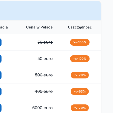
tacja
Cena w Polsce
Oszczędność
50 euro
-100%
50 euro
-100%
500 euro
-70%
400 euro
-63%
6000 euro
-70%