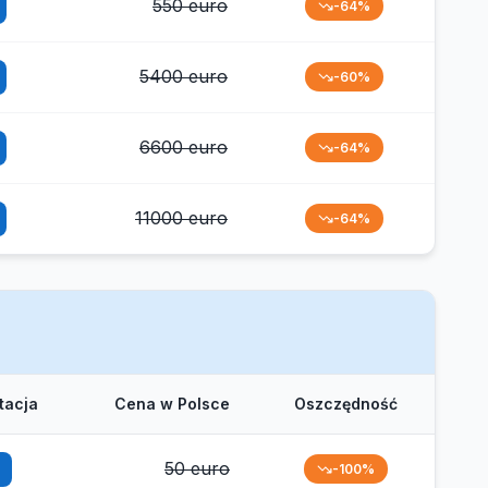
550 euro
-64%
5400 euro
-60%
6600 euro
-64%
11000 euro
-64%
tacja
Cena w Polsce
Oszczędność
50 euro
-100%