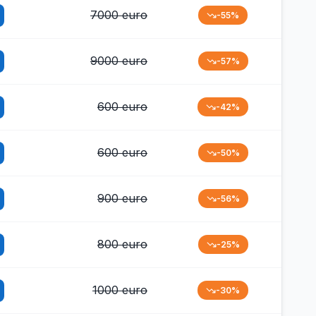
7000 euro
-55%
9000 euro
-57%
600 euro
-42%
600 euro
-50%
900 euro
-56%
800 euro
-25%
1000 euro
-30%