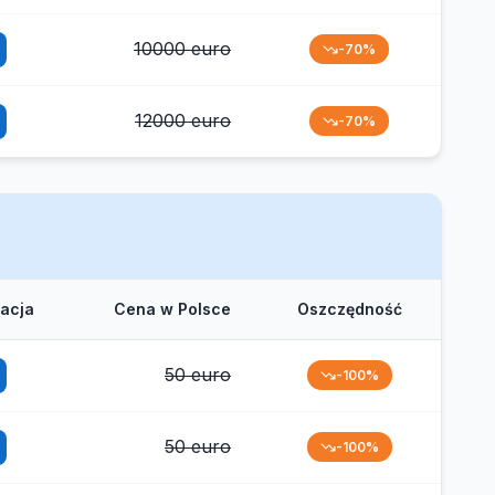
10000 euro
-70%
12000 euro
-70%
tacja
Cena w Polsce
Oszczędność
50 euro
-100%
50 euro
-100%