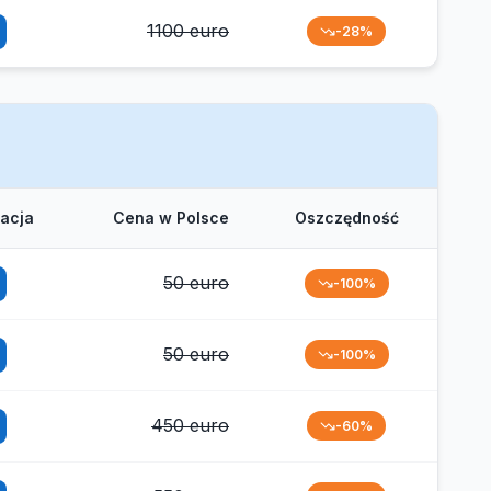
1100 euro
-28%
tacja
Cena w Polsce
Oszczędność
50 euro
-100%
50 euro
-100%
450 euro
-60%