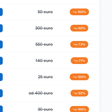
50 euro
-100%
300 euro
-60%
550 euro
-73%
140 euro
-71%
25 euro
-100%
od 400 euro
-50%
30 euro
-100%