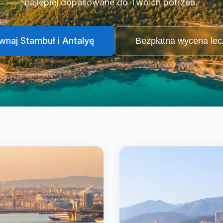
najlepiej dopasowane do Twoich potrzeb.
wnaj Stambuł i Antalyę
Bezpłatna wycena lec