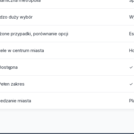
amiczna metropolia
Sp
rdzo duży wybór
Wy
żone przypadki, porównanie opcji
Es
ele w centrum miasta
Ho
Dostępna
✓ 
ełen zakres
✓
edzanie miasta
Pl