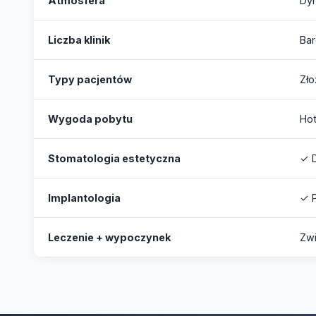
Atmosfera
Dyn
Liczba klinik
Ba
Typy pacjentów
Zło
Wygoda pobytu
Hot
Stomatologia estetyczna
✓ 
Implantologia
✓ P
Leczenie + wypoczynek
Zwi