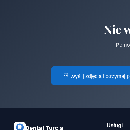
Nie 
Pomoż
Wyślij zdjęcia i otrzymaj 
Usługi
Dental Turcja