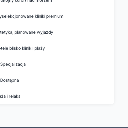
okojny kurort nad morzem
selekcjonowane kliniki premium
tetyka, planowane wyjazdy
tele blisko klinik i plaży
Specjalizacja
 Dostępna
aża i relaks