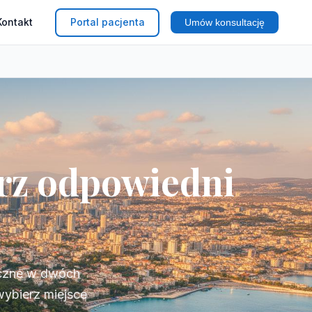
Kontakt
Portal pacjenta
Umów konsultację
erz odpowiedni
iczne w dwóch
wybierz miejsce