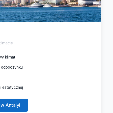
limacie
wy klimat
ć odpoczynku
ii estetycznej
w Antalyi