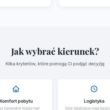
Jak wybrać kierunek?
Kilka kryteriów, które pomogą Ci podjąć decyzję
Komfort pobytu
Logistyka
sz kameralne miasto nad
Obie lokalizacje mają bezp