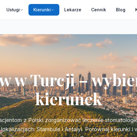
Usługi
Kierunki
Lekarze
Cennik
Blog
w w Turcji – wybi
kierunek
jentom z Polski zorganizować leczenie stomatolog
okalizacjach: Stambule i Antalyi. Porównaj kierunki i 