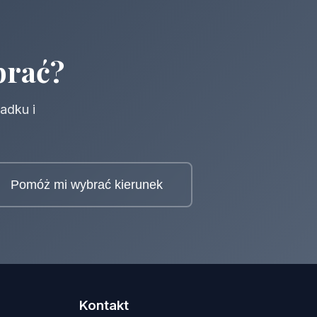
brać?
adku i
Pomóż mi wybrać kierunek
Kontakt