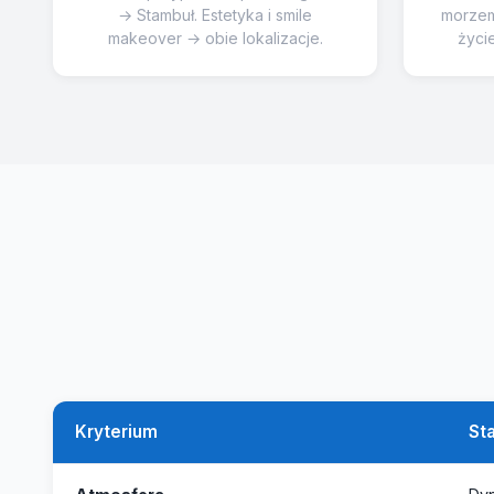
→ Stambuł. Estetyka i smile
morzem 
makeover → obie lokalizacje.
życi
Kryterium
St