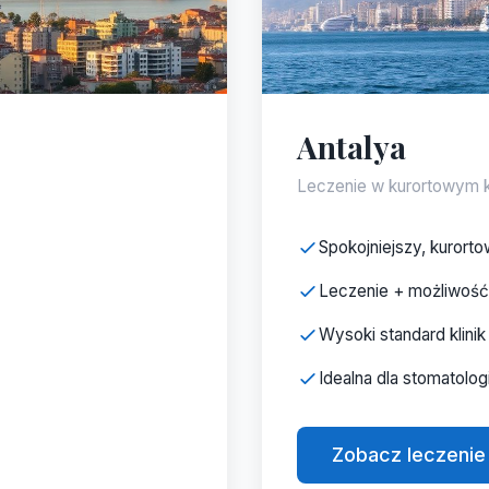
Antalya
Leczenie w kurortowym k
Spokojniejszy, kurorto
Leczenie + możliwoś
Wysoki standard klinik
Idealna dla stomatolog
Zobacz leczenie 