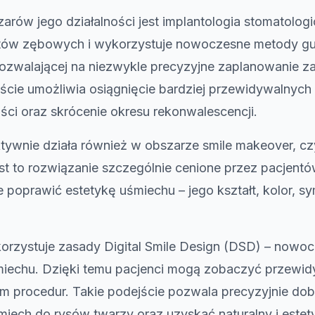
ów jego działalności jest implantologia stomatologic
tów zębowych i wykorzystuje nowoczesne metody guid
pozwalającej na niezwykle precyzyjne zaplanowanie za
ście umożliwia osiągnięcie bardziej przewidywalnych 
ści oraz skrócenie okresu rekonwalescencji.
ywnie działa również w obszarze smile makeover, cz
 to rozwiązanie szczególnie cenione przez pacjentów
poprawić estetykę uśmiechu – jego kształt, kolor, s
orzystuje zasady Digital Smile Design (DSD) – now
iechu. Dzięki temu pacjenci mogą zobaczyć przewid
m procedur. Takie podejście pozwala precyzyjnie dob
ech do rysów twarzy oraz uzyskać naturalny i estety