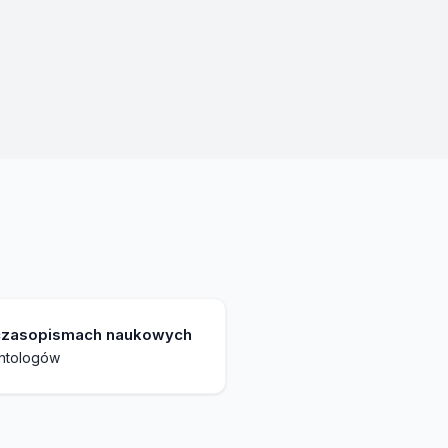
w czasopismach naukowych
antologów