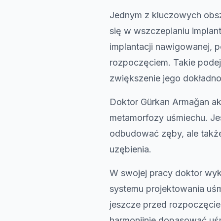
Jednym z kluczowych obszar
się w wszczepianiu implan
implantacji nawigowanej, 
rozpoczęciem. Takie podej
zwiększenie jego dokładno
Doktor Gürkan Armağan akt
metamorfozy uśmiechu. Jest
odbudować zęby, ale także 
uzębienia.
W swojej pracy doktor wyk
systemu projektowania uśm
jeszcze przed rozpoczęcie
harmonijnie dopasować uśmi