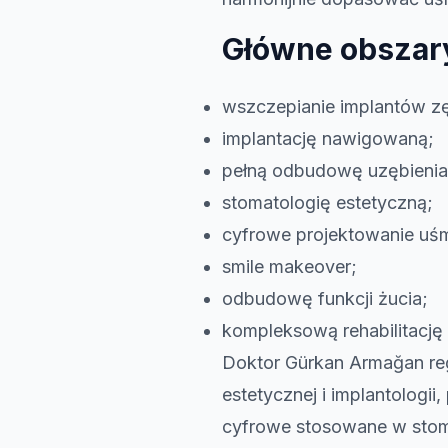
Główne obszary
wszczepianie implantów 
implantację nawigowaną;
pełną odbudowę uzębienia
stomatologię estetyczną;
cyfrowe projektowanie uś
smile makeover;
odbudowę funkcji żucia;
kompleksową rehabilitację
Doktor Gürkan Armağan reg
estetycznej i implantolog
cyfrowe stosowane w stoma