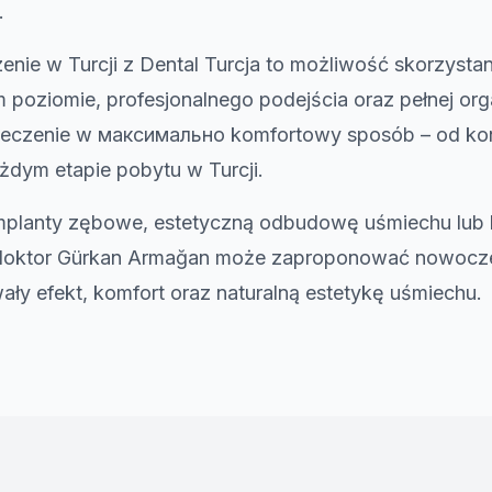
.
zenie w Turcji z Dental Turcja to możliwość skorzyst
m poziomie, profesjonalnego podejścia oraz pełnej org
czenie w максимально komfortowy sposób – od konsu
żdym etapie pobytu w Turcji.
implanty zębowe, estetyczną odbudowę uśmiechu lub
, doktor Gürkan Armağan może zaproponować nowocz
ły efekt, komfort oraz naturalną estetykę uśmiechu.