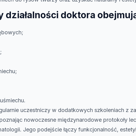
 działalności doktora obejmuj
zębowych;
;
miechu;
 uśmiechu.
ularnie uczestniczy w dodatkowych szkoleniach z za
ii, poznając nowoczesne międzynarodowe protokoły lec
tologii. Jego podejście łączy funkcjonalność, estety