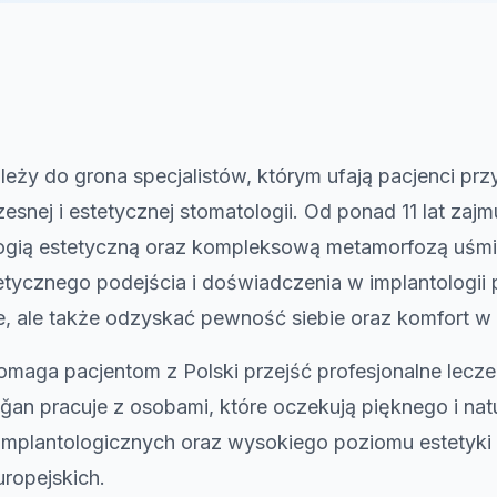
ży do grona specjalistów, którym ufają pacjenci przy
snej i estetycznej stomatologii. Od ponad 11 lat zajmu
ogią estetyczną oraz kompleksową metamorfozą uśmi
tetycznego podejścia i doświadczenia w implantologi
, ale także odzyskać pewność siebie oraz komfort w
omaga pacjentom z Polski przejść profesjonalne lecz
ğan pracuje z osobami, które oczekują pięknego i na
plantologicznych oraz wysokiego poziomu estetyki 
uropejskich.