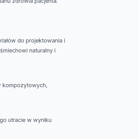
anu zdrowia pacjenta.
iałów do projektowania i
uśmiechowi naturalny i
ów kompozytowych,
go utracie w wyniku