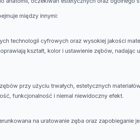
 anatomii, oczekiwań estetycznych oraz ogólnego st
bejmuje między innymi:
h technologii cyfrowych oraz wysokiej jakości mater
oprawiają kształt, kolor i ustawienie zębów, nadając 
bów przy użyciu trwałych, estetycznych materiał
ść, funkcjonalność i niemal niewidoczny efekt.
erunkowana na uratowanie zęba oraz zapobieganie je