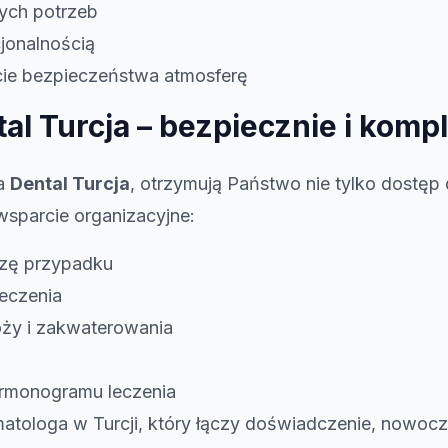
ych potrzeb
cjonalnością
cie bezpieczeństwa atmosferę
tal Turcja – bezpiecznie i kom
wa
Dental Turcja
, otrzymują Państwo nie tylko dostę
 wsparcie organizacyjne:
izę przypadku
leczenia
óży i zakwaterowania
armonogramu leczenia
matologa w Turcji, który łączy doświadczenie, nowocz