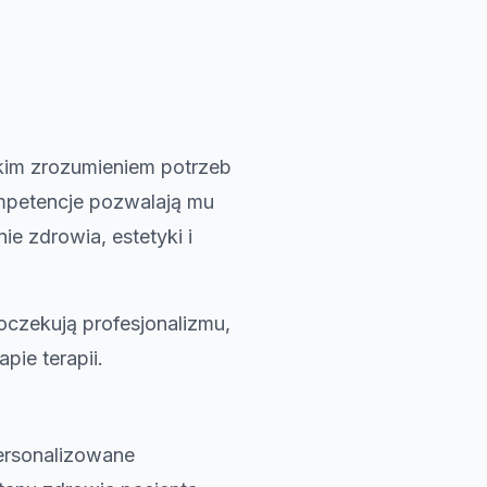
okim zrozumieniem potrzeb
mpetencje pozwalają mu
e zdrowia, estetyki i
oczekują profesjonalizmu,
ie terapii.
personalizowane